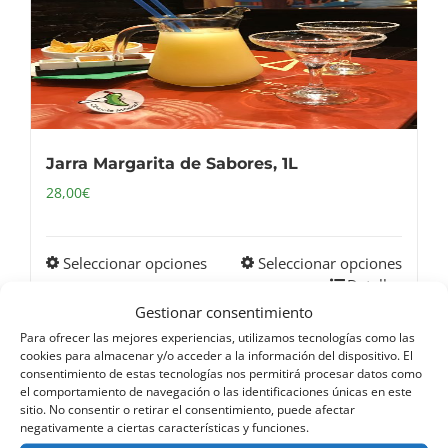
Jarra Margarita de Sabores, 1L
28,00
€
Seleccionar opciones
Seleccionar opciones
Este
Detalles
producto
Gestionar consentimiento
tiene
Para ofrecer las mejores experiencias, utilizamos tecnologías como las
múltiples
cookies para almacenar y/o acceder a la información del dispositivo. El
consentimiento de estas tecnologías nos permitirá procesar datos como
variantes.
el comportamiento de navegación o las identificaciones únicas en este
Las
sitio. No consentir o retirar el consentimiento, puede afectar
negativamente a ciertas características y funciones.
opciones