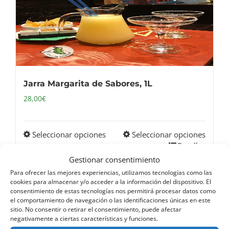
Jarra Margarita de Sabores, 1L
28,00
€
Seleccionar opciones
Seleccionar opciones
Este
Detalles
producto
Gestionar consentimiento
tiene
Para ofrecer las mejores experiencias, utilizamos tecnologías como las
múltiples
cookies para almacenar y/o acceder a la información del dispositivo. El
consentimiento de estas tecnologías nos permitirá procesar datos como
variantes.
el comportamiento de navegación o las identificaciones únicas en este
Las
sitio. No consentir o retirar el consentimiento, puede afectar
negativamente a ciertas características y funciones.
opciones