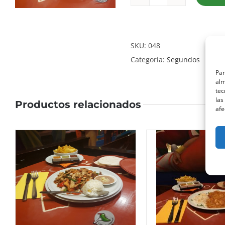
Fajitas
Mixta
cantidad
SKU:
048
Categoría:
Segundos
Par
alm
tec
las
Productos relacionados
afe