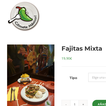
Saltar
al
contenido
Fajitas Mixta
19,90
€
Tipo
AÑAD