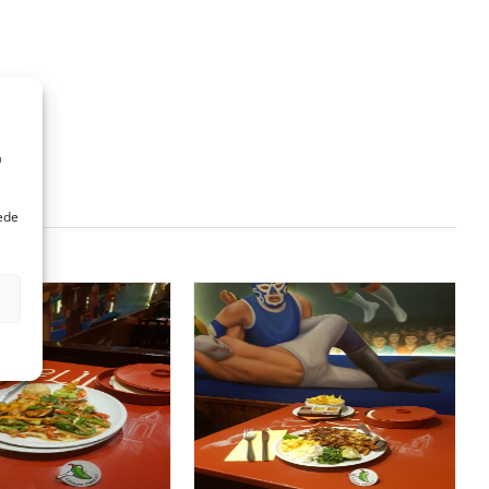
a
uede