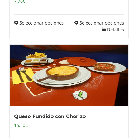
7,70
€
página
de
producto
Seleccionar opciones
Seleccionar opciones
Este
Detalles
producto
tiene
múltiples
variantes.
Las
opciones
se
pueden
elegir
en
Queso Fundido con Chorizo
la
15,50
€
página
de