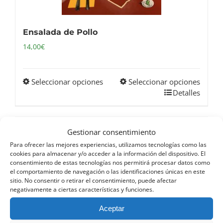
Ensalada de Pollo
14,00
€
Seleccionar opciones
Seleccionar opciones
Este
Detalles
producto
tiene
múltiples
Gestionar consentimiento
variantes.
Para ofrecer las mejores experiencias, utilizamos tecnologías como las
Las
cookies para almacenar y/o acceder a la información del dispositivo. El
consentimiento de estas tecnologías nos permitirá procesar datos como
opciones
el comportamiento de navegación o las identificaciones únicas en este
se
sitio. No consentir o retirar el consentimiento, puede afectar
negativamente a ciertas características y funciones.
pueden
elegir
Aceptar
en