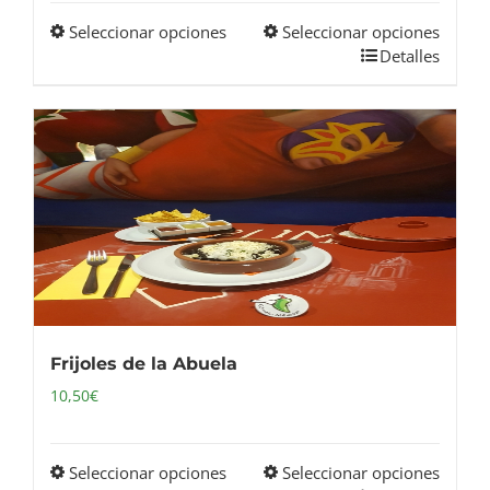
producto
Seleccionar opciones
Seleccionar opciones
Este
Detalles
producto
tiene
múltiples
variantes.
Las
opciones
se
pueden
elegir
en
Frijoles de la Abuela
la
10,50
€
página
de
producto
Seleccionar opciones
Seleccionar opciones
Este