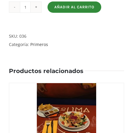
AÑADIR AL CARRITO
Enchilada
de
Pollo
Salsa
SKU:
036
Roja
Categoría:
Primeros
cantidad
Productos relacionados