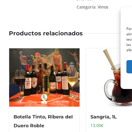
cantidad
Categoría:
Vinos
Par
Productos relacionados
alm
tec
las
afe
Botella Tinto, Ribera del
Sangría, 1L
13,00
€
Duero Roble