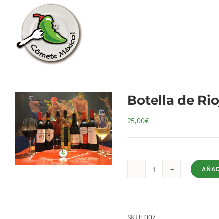
Saltar
al
contenido
Botella de Rio
25,00
€
AÑAD
Botella
de
Rioja
reserva
SKU:
007