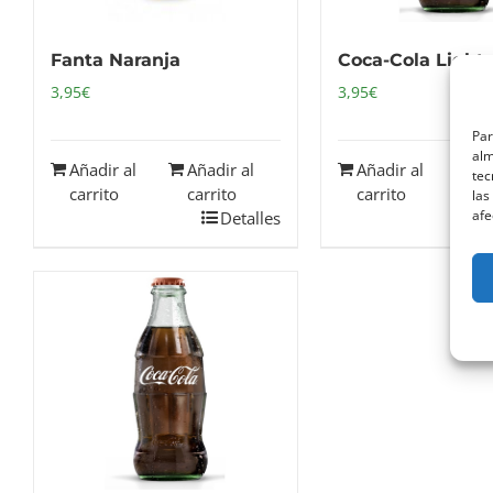
Fanta Naranja
Coca-Cola Light
3,95
€
3,95
€
Par
alm
Añadir al
Añadir al
Añadir al
Añ
tec
carrito
carrito
carrito
ca
las
afe
Detalles