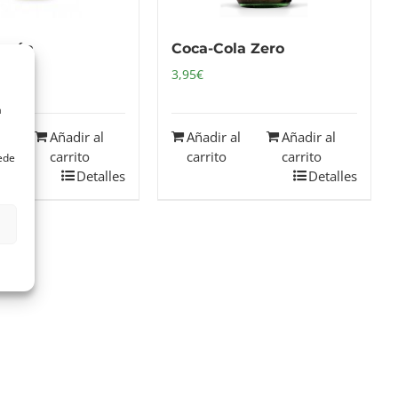
imón
Coca-Cola Zero
3,95
€
a
al
Añadir al
Añadir al
Añadir al
carrito
carrito
carrito
uede
Detalles
Detalles