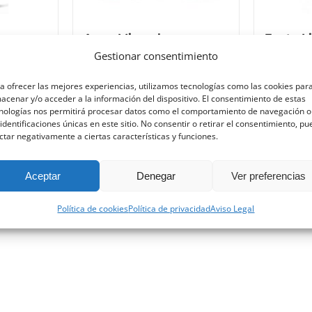
Agua Mineral
Fanta L
Gestionar consentimiento
3,10
€
3,95
€
a ofrecer las mejores experiencias, utilizamos tecnologías como las cookies par
acenar y/o acceder a la información del dispositivo. El consentimiento de estas
adir al
Añadir al
Añadir al
Añadir 
nologías nos permitirá procesar datos como el comportamiento de navegación o
rrito
carrito
carrito
carrito
 identificaciones únicas en este sitio. No consentir o retirar el consentimiento, p
ctar negativamente a ciertas características y funciones.
Detalles
Detalles
Aceptar
Denegar
Ver preferencias
Política de cookies
Política de privacidad
Aviso Legal