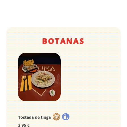
Saltar
al
contenido
BOTANAS
Tostada de tinga
3,95 €